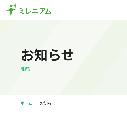
S
k
i
p
t
o
c
お知らせ
o
n
t
NEWS
e
n
t
ホーム
お知らせ